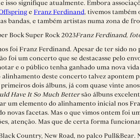
que isso signifique atualmente. Embora associa
Offspring
e
Franz Ferdinand
, tivemos também 
iras bandas, e também artistas numa zona de fr
Franz Ferdinand, fot
mos foi Franz Ferdinand. Apesar de ter sido no 
ão foi um concerto que se destacasse pelo env
 notar e o público tenha ganhado uma nova vid
o alinhamento deste concerto talvez apontem p
 primeiros dois álbuns, já com quase vinte ano
uld Have It So Much Better
são álbuns excelent
tar um elemento do alinhamento inicial nos Fr
ndo novas facetas. Mas o que vimos ontem foi u
ões, atenção. Mas que de certa forma funciona
Black Country, New Road, no palco Pull&Bear. 