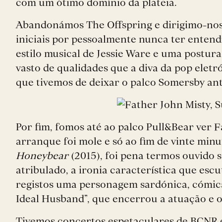
com um ótimo domínio da plateia.
Abandonámos The Offspring e dirigimo-no
iniciais por pessoalmente nunca ter entendid
estilo musical de Jessie Ware e uma postura
vasto de qualidades que a diva da pop elet
que tivemos de deixar o palco Somersby ant
Por fim, fomos até ao palco Pull&Bear ver 
arranque foi mole e só ao fim de vinte mi
Honeybear
(2015), foi pena termos ouvido
atribulado, a ironia característica que es
registos uma personagem sardónica, cómica
Ideal Husband”, que encerrou a atuação e o 
Tivemos concertos espetaculares de BCNR 