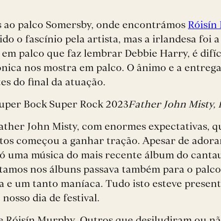
s ao palco Somersby, onde encontrámos
Róisín
o o fascínio pela artista, mas a irlandesa foi a
 em palco que faz lembrar Debbie Harry, é difí
rónica nos mostra em palco. O ânimo e a entreg
es do final da atuação.
Father John Misty, 
Father John Misty, com enormes expectativas, qu
nutos começou a ganhar tração. Apesar de ado
 só uma música do mais recente álbum do canta
cutamos nos álbuns passava também para o palc
 e um tanto maníaca. Tudo isto esteve presen
nosso dia de festival.
e Róisín Murphy. Outros que desiludiram ou n