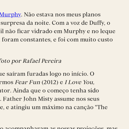
 Murphy
. Não estava nos meus planos
 surpresa da noite. Com a voz de Duffy, o
cil não ficar vidrado em Murphy e no leque
a foram constantes, e foi com muito custo
foto por Rafael Pereira
e saíram furadas logo no início. O
rarmos
Fear Fun
(2012) e
I Love You,
utor. Ainda que o começo tenha sido
o. Father John Misty assume nos seus
te, e atingiu um máximo na canção “The
ão acompanharam as nossas projeções, mas