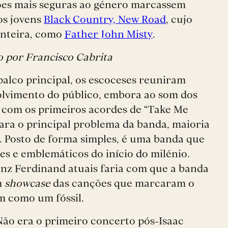
ções mais seguras ao género marcassem
os jovens
Black Country, New Road
, cujo
onteira, como
Father John Misty
.
o por Francisco Cabrita
palco principal, os escoceses reuniram
olvimento do público, embora ao som dos
a com os primeiros acordes de “Take Me
ara o principal problema da banda, maioria
s. Posto de forma simples, é uma banda que
es e emblemáticos do início do milénio.
anz Ferdinand atuais faria com que a banda
m
showcase
das canções que marcaram o
m como um fóssil.
Não era o primeiro concerto pós-Isaac