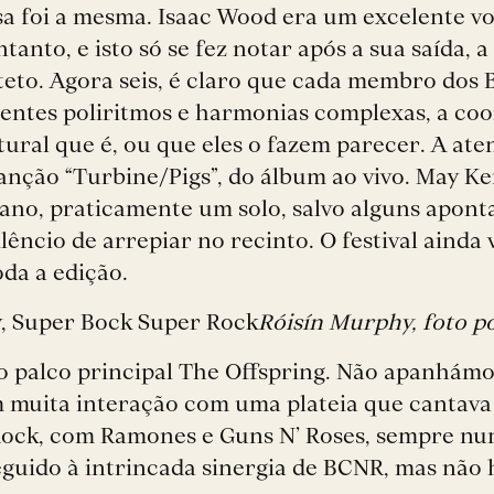
esa foi a mesma. Isaac Wood era um excelente vo
tanto, e isto só se fez notar após a sua saída, 
teto. Agora seis, é claro que cada membro dos
entes poliritmos e harmonias complexas, a co
atural que é, ou que eles o fazem parecer. A at
 canção “Turbine/Pigs”, do álbum ao vivo. May K
no, praticamente um solo, salvo alguns aponta
ncio de arrepiar no recinto. O festival ainda v
oda a edição.
Róisín Murphy, foto po
o palco principal The Offspring. Não apanhámo
m muita interação com uma plateia que cantava
Rock, com Ramones e Guns N’ Roses, sempre num
 seguido à intrincada sinergia de BCNR, mas nã