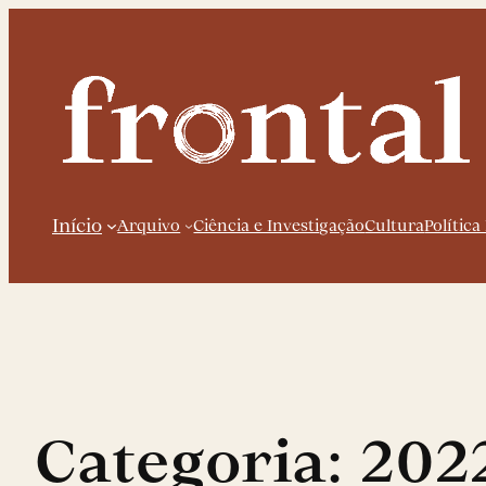
Saltar
para
o
conteúdo
Início
Arquivo
Ciência e Investigação
Cultura
Política
Categoria:
202