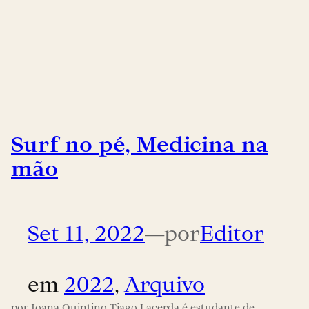
Surf no pé, Medicina na
mão
Set 11, 2022
—
por
Editor
em
2022
, 
Arquivo
por Joana Quintino Tiago Lacerda é estudante de