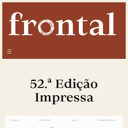
Saltar
para
o
conteúdo
52.ª Edição
Impressa