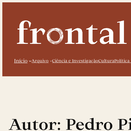
Saltar
para
o
conteúdo
Início
Arquivo
Ciência e Investigação
Cultura
Política
Autor:
Pedro P