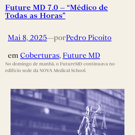
Future MD 7.0 – “Médico de
Todas as Horas”
Mai 8, 2025
—
por
Pedro Picoito
em
Coberturas
, 
Future MD
No domingo de manhã, o FutureMD continuava no
edifício sede da NOVA Medical School.