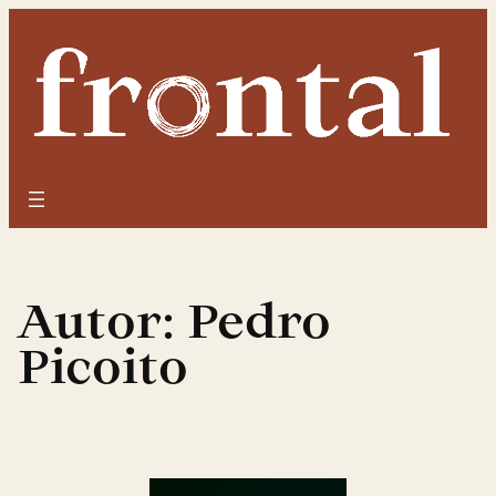
Saltar
para
o
conteúdo
Autor:
Pedro
Picoito