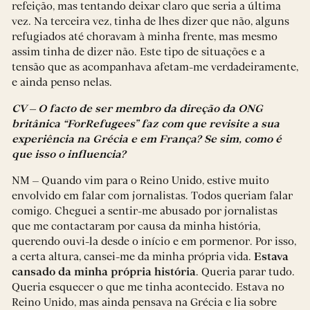
refeição, mas tentando deixar claro que seria a última
vez. Na terceira vez, tinha de lhes dizer que não, alguns
refugiados até choravam à minha frente, mas mesmo
assim tinha de dizer não. Este tipo de situações e a
tensão que as acompanhava afetam-me verdadeiramente,
e ainda penso nelas.
CV – O facto de ser membro da direção da ONG
britânica “ForRefugees” faz com que revisite a sua
experiência na Grécia e em França? Se sim, como é
que isso o influencia?
NM – Quando vim para o Reino Unido, estive muito
envolvido em falar com jornalistas. Todos queriam falar
comigo. Cheguei a sentir-me abusado por jornalistas
que me contactaram por causa da minha história,
querendo ouvi-la desde o início e em pormenor. Por isso,
a certa altura, cansei-me da minha própria vida.
Estava
cansado da minha própria história
. Queria parar tudo.
Queria esquecer o que me tinha acontecido. Estava no
Reino Unido, mas ainda pensava na Grécia e lia sobre