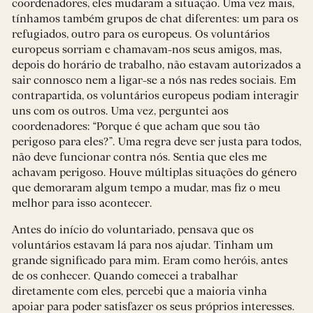
coordenadores, eles mudaram a situação. Uma vez mais,
tínhamos também grupos de chat diferentes: um para os
refugiados, outro para os europeus. Os voluntários
europeus sorriam e chamavam-nos seus amigos, mas,
depois do horário de trabalho, não estavam autorizados a
sair connosco nem a ligar-se a nós nas redes sociais. Em
contrapartida, os voluntários europeus podiam interagir
uns com os outros. Uma vez, perguntei aos
coordenadores: “Porque é que acham que sou tão
perigoso para eles?”. Uma regra deve ser justa para todos,
não deve funcionar contra nós. Sentia que eles me
achavam perigoso. Houve múltiplas situações do género
que demoraram algum tempo a mudar, mas fiz o meu
melhor para isso acontecer.
Antes do início do voluntariado, pensava que os
voluntários estavam lá para nos ajudar. Tinham um
grande significado para mim. Eram como heróis, antes
de os conhecer. Quando comecei a trabalhar
diretamente com eles, percebi que a maioria vinha
apoiar para poder satisfazer os seus próprios interesses.