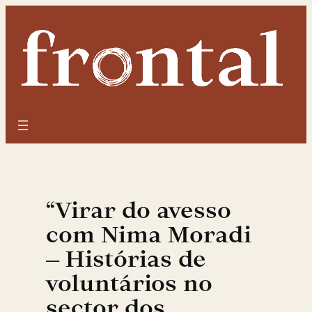
Saltar
para
o
conteúdo
“Virar do avesso
com Nima Moradi
– Histórias de
voluntários no
sector dos