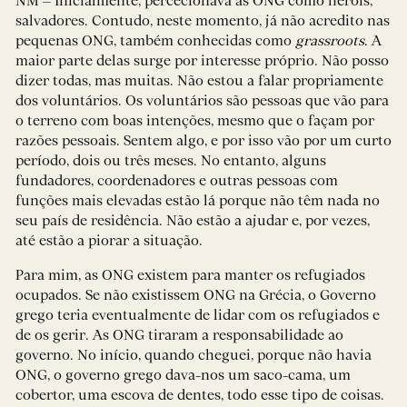
NM – Inicialmente, percecionava as ONG como heróis,
salvadores. Contudo, neste momento, já não acredito nas
pequenas ONG, também conhecidas como
grassroots
. A
maior parte delas surge por interesse próprio. Não posso
dizer todas, mas muitas. Não estou a falar propriamente
dos voluntários. Os voluntários são pessoas que vão para
o terreno com boas intenções, mesmo que o façam por
razões pessoais. Sentem algo, e por isso vão por um curto
período, dois ou três meses. No entanto, alguns
fundadores, coordenadores e outras pessoas com
funções mais elevadas estão lá porque não têm nada no
seu país de residência. Não estão a ajudar e, por vezes,
até estão a piorar a situação.
Para mim, as ONG existem para manter os refugiados
ocupados. Se não existissem ONG na Grécia, o Governo
grego teria eventualmente de lidar com os refugiados e
de os gerir. As ONG tiraram a responsabilidade ao
governo. No início, quando cheguei, porque não havia
ONG, o governo grego dava-nos um saco-cama, um
cobertor, uma escova de dentes, todo esse tipo de coisas.