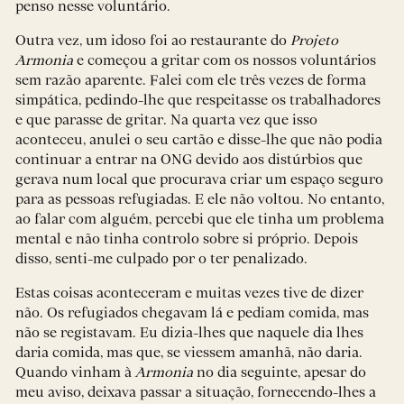
penso nesse voluntário.
Outra vez, um idoso foi ao restaurante do
Projeto
Armonia
e começou a gritar com os nossos voluntários
sem razão aparente. Falei com ele três vezes de forma
simpática, pedindo-lhe que respeitasse os trabalhadores
e que parasse de gritar. Na quarta vez que isso
aconteceu, anulei o seu cartão e disse-lhe que não podia
continuar a entrar na ONG devido aos distúrbios que
gerava num local que procurava criar um espaço seguro
para as pessoas refugiadas. E ele não voltou. No entanto,
ao falar com alguém, percebi que ele tinha um problema
mental e não tinha controlo sobre si próprio. Depois
disso, senti-me culpado por o ter penalizado.
Estas coisas aconteceram e muitas vezes tive de dizer
não. Os refugiados chegavam lá e pediam comida, mas
não se registavam. Eu dizia-lhes que naquele dia lhes
daria comida, mas que, se viessem amanhã, não daria.
Quando vinham à
Armonia
no dia seguinte, apesar do
meu aviso, deixava passar a situação, fornecendo-lhes a