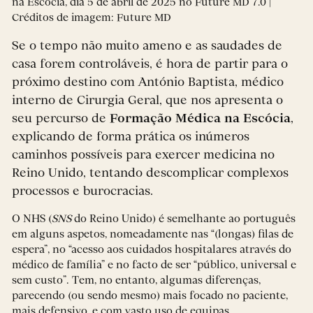
na Escócia, dia 5 de abril de 2025 no Future MD 7.0 |
Créditos de imagem: Future MD
Se o tempo não muito ameno e as saudades de
casa forem controláveis, é hora de partir para o
próximo destino com António Baptista, médico
interno de Cirurgia Geral, que nos apresenta o
seu percurso de
Formação Médica na Escócia
,
explicando de forma prática os inúmeros
caminhos possíveis para exercer medicina no
Reino Unido, tentando descomplicar complexos
processos e burocracias.
O NHS (
SNS
do Reino Unido) é semelhante ao português
em alguns aspetos, nomeadamente nas “(longas) filas de
espera”, no “acesso aos cuidados hospitalares através do
médico de família” e no facto de ser “público, universal e
sem custo”. Tem, no entanto, algumas diferenças,
parecendo (ou sendo mesmo) mais focado no paciente,
mais defensivo, e com vasto uso de equipas