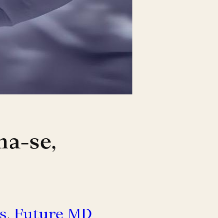
ha-se,
s
, 
Future MD