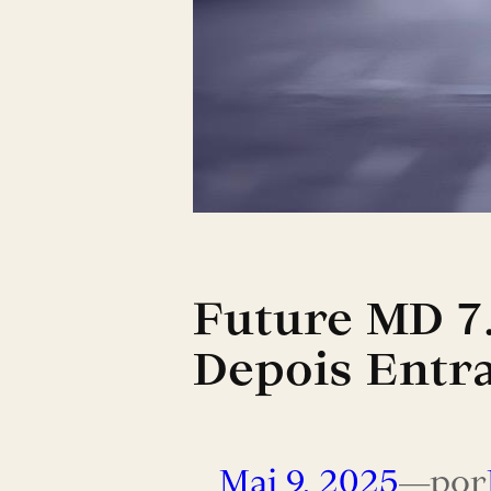
Future MD 7.
Depois Entr
Mai 9, 2025
—
por