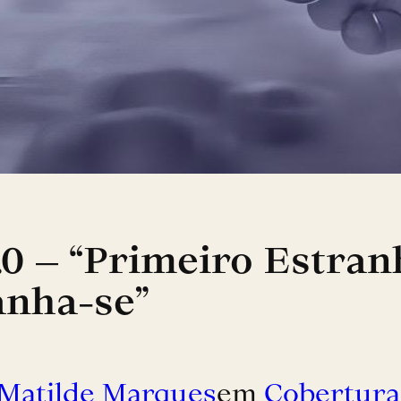
0 – “Primeiro Estran
anha-se”
Matilde Marques
em
Cobertura