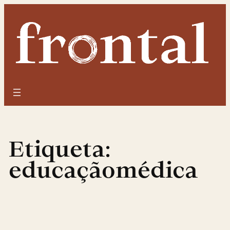
Saltar
para
o
conteúdo
Etiqueta:
educaçãomédica