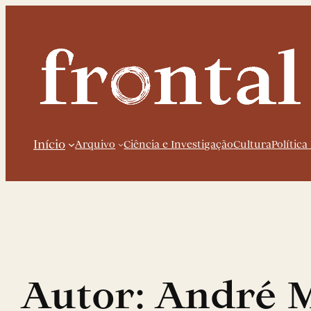
Saltar
para
o
conteúdo
Início
Arquivo
Ciência e Investigação
Cultura
Política
Autor:
André M