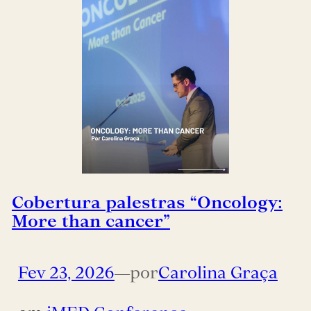
Cobertura palestras “Oncology:
More than cancer”
Fev 23, 2026
—
por
Carolina Graça