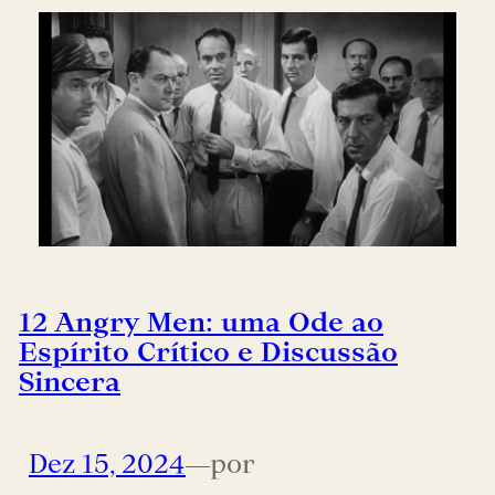
12 Angry Men: uma Ode ao
Espírito Crítico e Discussão
Sincera
Dez 15, 2024
—
por